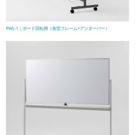
PWL-1｜ボード回転脚（角型フレーム+アンダーバー）